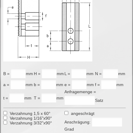
B =
mm
H =
mm
L =
mm
N =
mm
a =
mm
b =
mm
e =
mm
f =
mm
Anfragemenge =
t =
mm
T =
mm
Satz
Verzahnung 1,5 x 60°
angeschrägt
Verzahnung 1/16"x90°
Anschrägung:
Verzahnung 3/32"x90°
Grad