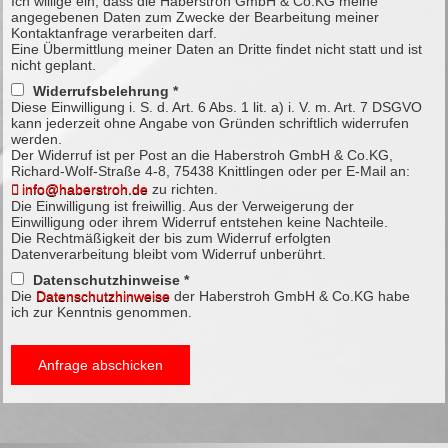
Ich willige ein, dass die Haberstroh GmbH & Co.KG meine
angegebenen Daten zum Zwecke der Bearbeitung meiner
Kontaktanfrage verarbeiten darf.
Eine Übermittlung meiner Daten an Dritte findet nicht statt und ist
nicht geplant.
Widerrufsbelehrung *
Diese Einwilligung i. S. d. Art. 6 Abs. 1 lit. a) i. V. m. Art. 7 DSGVO
kann jederzeit ohne Angabe von Gründen schriftlich widerrufen
werden.
Der Widerruf ist per Post an die Haberstroh GmbH & Co.KG,
Richard-Wolf-Straße 4-8, 75438 Knittlingen oder per E-Mail an:
info@haberstroh.de
zu richten.
Die Einwilligung ist freiwillig. Aus der Verweigerung der
Einwilligung oder ihrem Widerruf entstehen keine Nachteile.
Die Rechtmäßigkeit der bis zum Widerruf erfolgten
Datenverarbeitung bleibt vom Widerruf unberührt.
Datenschutzhinweise *
Die
Datenschutzhinweise
der Haberstroh GmbH & Co.KG habe
ich zur Kenntnis genommen.
Anfrage abschicken